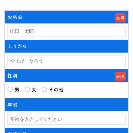
お名前
必須
ふりがな
性別
必須
男
女
その他
年齢