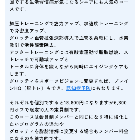
回でする生活習慣病が気になるシニアにも人気のコー
スです。
加圧トレーニングで筋力アップ、加速度トレーニング
で骨密度アップ、
グロッティ血管拡張深部導入で血管を柔軟にし、水素
吸引で活性酸素除去、
アフタートレーニングには有酸素運動で脂肪燃焼、ス
トレッチで可動域アップと
トータルに身体を鍛えながら同時にエイジングケアも
します。
グロッティをスポーツビジョンに変更すれば、ブレイ
ンHQ（脳トレ）もでき、
認知症予防
にもなります。
それぞれを個別ですると18,800円になりますが6,800
円オフで限定10人の定員制です。
このコースは会員制メンバーと同じになり特に強化し
たいプログラムの追加や
グロッティを脂肪溶解に変更する場合もメンバー料金
になるのも魅力的です。